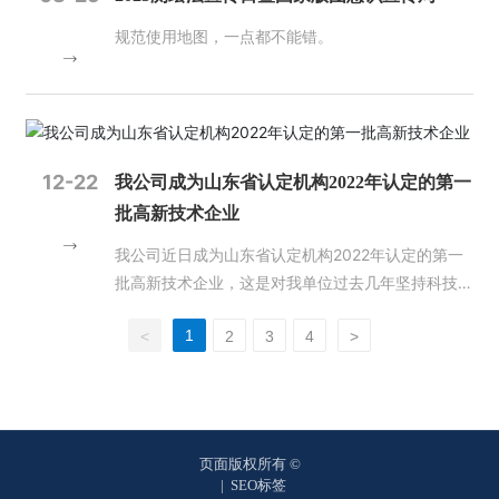
射。3颗卫星将进一步提升北斗系统可靠性和服务性
云数据、三维地理信息模型等新成果质检标准，都对
规范使用地图，一点都不能错。
能，对支撑北斗系统稳定运行和规模应用、推广北斗
质检员提出了更高的要求。 三是质量管理还有很长
系统特色服务、为下一代北斗卫星的设计奠定基础具
的路要走，任重道远。走好质检之路，需要抓思想、
有重要意义。11月，北斗系统正式加入国际民航组织
抓落实、抓培训。思想是行动的先导，只有思想重视
（ICAO）标准，成为全球民航通用的卫星导航系
了，行动上才会有落实。大家要认真学习关于质量管
统。 2023年，我国成功发射多颗遥感卫星，其中S
理的相关要求，争当法律的维护者、质量的坚守者、
AR（合成孔径雷达）遥感卫星数量大幅增长，丰富
12-22
数据的保护者。要从生产组织上找问题，在生产过程
我公司成为山东省认定机构2022年认定的第一
了我国卫星遥感数据产品。3月，航天宏图信息技术
中抓质量，切实增强工作的责任感。同时，还要抓好
批高新技术企业
股份有限公司“女娲星座”首发4颗SAR卫星成功发
培训。一方面抓好质检人员的培训，及时掌握最新行
我公司近日成为山东省认定机构2022年认定的第一
射。5月，武汉大学、山东锋士等单位牵头研发的全
业动态；另一方面要抓好生产人员培训。质量不是检
批高新技术企业，这是对我单位过去几年坚持科技创
球首颗Ka频段高分辨率SAR卫星“珞珈二号01星”成功
查出来的，而是生产出来的，必须牢固树立质量意
新，坚持研发投入的积极肯定。 在未来的发展规划
发射。6月，长沙天仪空间科技研究院有限公司研制
识，时刻紧绷质量这根弦。 此次培训，省厅国土测
1
<
2
3
4
>
中，我单位将继续秉承科技创新的理念，加大科研投
的“绵阳星座”“涪城一号”SAR卫星成功发射。7月，北
绘处、省测绘地理信息行业协会给予高度重视，邀请
入，更好地为社会各界提供优质的技术服务。
京四象爱数科技有限公司抓总研制的“矿大南湖号”SA
业内专家授课，全面讲解质检、新技术规范标准、技
R卫星成功发射。8月，国家民用空间基础设施中的
术要求等，培训内容丰富，针对性、实用性强，旨在
科研卫星、世界首颗地球同步轨道SAR卫星陆地探测
进一步加强测绘地理信息成果质量监督检查，强化全
四号01卫星（应急减灾高轨SAR卫星）成功发射。
员业务质量意识，树立从业责任意识，扛起质检工作
页面版权所有 ©
03 清理拖欠测绘地理信息企业账款工作持续开展
|
SEO标签
重任，守好测绘成果质量的生命线。要进一步明确目