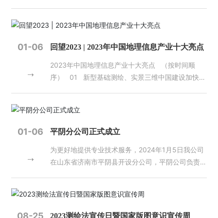
站
面、精准可靠的地理信息服务，山东省自然资源厅组
调，一是质检工作责任重大、使命光荣。质量是测绘
式
织编制了2024版《山东省测绘地理信息成果目
地理信息行业的生命线，质检人员是保障质量的重要
服
录》。目录涵盖测绘基准成果、基础测绘成果、专项
力量。在2023年全国测绘地理信息工作会议上，王
务
测绘成果、地理信息公共服务和地图产品五大方面，
广华部长向全体测绘工作者提出了“四个为”工作要
平
01-06
回望2023 | 2023年中国地理信息产业十大亮点
包含了卫星导航定位基准服务、大地控制网、水准控
求。2024年全国自然资源工作会议又明确提出，要
台
2023年中国地理信息产业十大亮点 （按时间顺
制网、似大地水准面、数字线划图、数字正射影像
推进测绘地理信息工作转型升级，服务支撑数字中国
序） 01 新型基础测绘、实景三维中国建设加快推
图、数字高程模型、地理国情普查与监测、地表形变
建设和数字经济发展。加快完善时空信息新型基础设
进 2023年3月，自然资源部印发《实景三维中国建
监测、实景三维山东、水下地形测绘及标准地图等地
施，深度挖掘测绘地理信息数据价值，补齐基础数据
设总体实施方案（2022-2025）》，对实景三维中
理信息数据成果，现向社会进行发布。 登录山东省
管理制度政策供给短板，加强地理信息安全监管。这
国建设的建设任务、技术路线与方法、主要成果与汇
自然资源厅官网（//dnr.shandong.gov.cn/），在
些都是新时代、新征程对测绘地理信息事业高质量发
集、组织实施等进行说明。11月，中国地理信息产业
“省级网上政务大厅”栏目下点击“山东省测绘地理信
展提出的新目标、新要求，实现这些目标永远绕不开
01-06
平阴分公司正式成立
协会成功完成首次实景三维相关软件测评并发布测评
息综合监管服务平台”即可查询。（地理信息管理处
质量这条生命线。 二是质检工作依然存在问题，亟
为更好地提供专业技术服务，2024年1月5日我公司
结果。2023年，实景三维中国建设加快推进，新型
国土测绘院 地图院）
待解决。近年来，各单位质量意识明显提高，各级质
在山东省济南市平阴县开设分公司，平阴公司负责人
基础测绘试点建设驶入快车道。我国已初步确立以现
量监管力度显著加强。但是，产品、成果和服务质量
由王树森同志担任。
代测绘基准、实景三维中国、时空大数据平台为主要
与经济社会发展和自然资源管理工作的要求还存在一
内容的新型基础测绘业务格局。 02 我国北斗系
定差距。主要表现在：思想上不重视、制度上不落
统、遥感卫星等空间基础设施快速发展 2023年5
实、能力上有欠缺。特别是近几年测绘技术手段越来
月、12月，第56颗、57和58颗北斗导航卫星成功发
越先进，成果形式越来越丰富，比如机载激光雷达点
08-25
2023测绘法宣传日暨国家版图意识宣传周