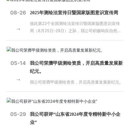
誉
08-26
2025年测绘法宣传日暨国家版图意识宣传周
主
值此第22个全国测绘法宣传日暨国家版图意识宣传
营
业
周（8月25日-29日）之际，我公司积极响应自然资
务
源部门号召，全面部署主题宣传活动，以实际行动践
行“规范使用地图，一点都不能错”的国家版图意识核
项
心理念。
目
05-14
我公司荣膺甲级测绘资质，开启高质量发展新
案
纪元。
例
我公司荣膺甲级测绘资质，开启高质量发展新纪元。
新
闻
动
态
05-29
我公司获评“山东省2024年度专精特新中小企
员
业”
工