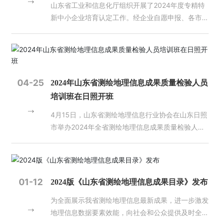
山东省工业和信息化厅组织开展了2024年度专精特
天
新中小企业培育认定工作。经企业自愿申报、各市中
地
小企业主管部门推荐、合规性审查、专家评审等程
序，我公司获评“山东省2024年度专精特新中小企
人
业”，这是对我单位过去几年坚持科技创新，坚持研
才
招
发投入的积极肯定。 在未来的发展规划中，我单位
聘
将继续秉承科技创新的理念，加大科研投入，更好地
04-25
2024年山东省测绘地理信息成果质量检验人员
为社会各界提供优质的技术服务。
培训班在日照开班
爱
游
4月15日，山东省测绘地理信息行业协会在山东日照
戏
市举办2024年全省测绘地理信息成果质量检验人员
平
培训班。山东省自然资源厅国土测绘处一级主任科员
台-
任艇、山东省测绘地理信息行业协会秘书长杨艳萍出
爱
席开班仪式，来自济南市（含中央驻济、省直单
游
位）、枣庄市自然资源主管部门（联络处）、测绘资
戏
01-12
2024版《山东省测绘地理信息成果目录》发布
质单位、会员单位从事测绘地理信息成果质量检验工
（中
国）
为全面展示我省测绘地理信息最新成果，进一步激发
作的管理人员、业务人员620余人参加了第一期培训
一
地理信息数据要素效能，向社会和公众提供及时全
班。 开班式上，任艇代表省厅国土测绘处讲话时强