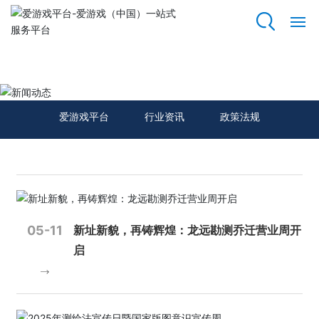
爱游戏平台
网
站
新闻动态
爱
游
爱游戏平台
行业资讯
政策法规
戏
平
台
关
于
我
05-11
新址新貌，再铸辉煌：龙远勘测乔迁营业周开
们
启
资
质
荣