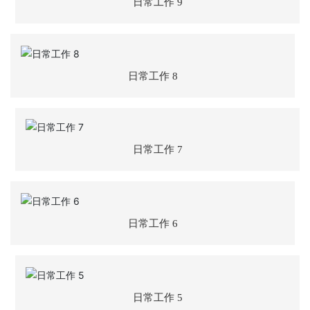
日常工作 9
誉
主
营
业
日常工作 8
务
项
目
日常工作 7
案
例
新
闻
日常工作 6
动
态
员
日常工作 5
工