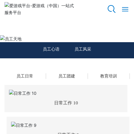
爱游戏平台
网
站
员工天地
爱
游
员工心语
员工风采
戏
平
台
员工日常
员工团建
教育培训
关
于
我
们
日常工作 10
资
质
荣