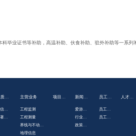
本科毕业证书等补助，高温补助、伙食补助、驻外补助等一系列
资质荣
主营业务
项目案
新闻动
员工天
人才招
誉
例
态
地
聘
信及
工程监测
爱游戏
员工心
誉
著及
工程测量
平台
行业资
语
员工风
利
界线与不动产
讯
政策法
采
测绘
地理信息
规