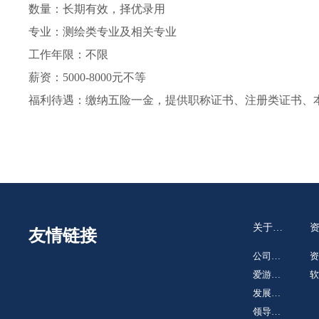
数量：长期有效，择优录用
专业：测绘类专业及相关专业
工作年限：不限
薪资：5000-8000元不等
福利待遇：缴纳五险一金，提供职称证书、注册类证书、
关于我
友情链接
们
公司简
资
介
爱游戏
荣
软
平台
发展历
专
程
领导致