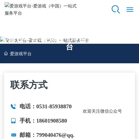
爱游戏平台
网
站
爱游戏平台-爱游戏（中国）一站式服务平
爱
台
游
爱游戏平台
戏
平
台
联系方式
关
于
我
们
电话：0531-85938870
欢迎关注微信公众号
手机：18601908580
资
质
邮箱：799040476@qq.
荣