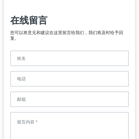
天
地
在线留言
人
您可以将意见和建议在这里留言给我们，我们将及时给予回
才
复。
招
聘
爱
游
戏
平
台-
爱
游
戏
（中
国）
一