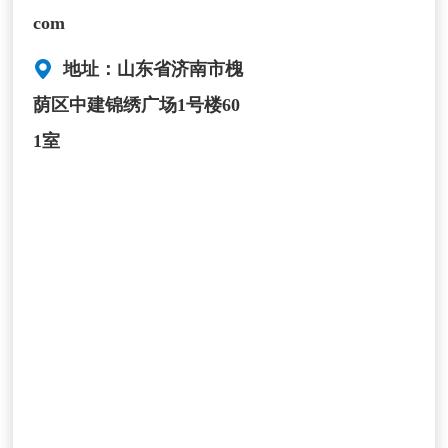
誉
com
主
地址：山东省济南市槐
营
荫区中建锦绣广场1号楼60
业
务
1室
项
目
案
例
新
闻
动
态
员
工