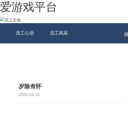
爱游戏平台
员工心语
员工风采
岁除有怀
2026-04-16