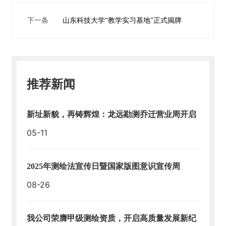
天
地
下一条
山东科技大学“教学实习基地”正式揭牌
人
才
招
聘
推荐新闻
爱
新址新貌，再铸辉煌：龙远勘测乔迁营业周开启
游
戏
05-11
平
台-
爱
2025年测绘法宣传日暨国家版图意识宣传周
游
戏
08-26
（中
国）
一
我公司荣膺甲级测绘资质，开启高质量发展新纪