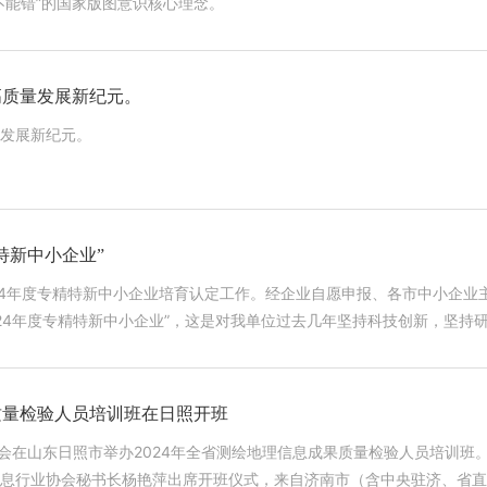
不能错”的国家版图意识核心理念。
高质量发展新纪元。
发展新纪元。
特新中小企业”
24年度专精特新中小企业培育认定工作。经企业自愿申报、各市中小企业
4年度专精特新中小企业”，这是对我单位过去几年坚持科技创新，坚持研发投入
新的理念，加大科研投入，更好地为社会各界提供优质的技术服务。
果质量检验人员培训班在日照开班
协会在山东日照市举办2024年全省测绘地理信息成果质量检验人员培训班
息行业协会秘书长杨艳萍出席开班仪式，来自济南市（含中央驻济、省直