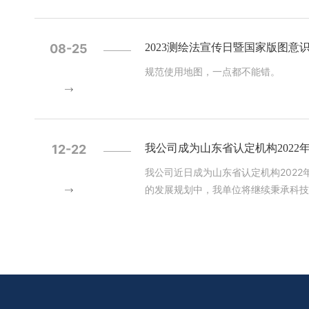
月，武汉大学、山东锋士等单位牵头研发
司研制的“绵阳星座”“涪城一号”SA
用空间基础设施中的科研卫星、世界首颗地球
08-25
2023测绘法宣传日暨国家版图意
绘地理信息企业账款工作持续开展 2023年，自然资源部发布《关于持续开展清理拖欠测绘地理信息企业账款工作的通知》，继续常态化做好
规范使用地图，一点都不能错。
清欠工作，并委托中国地理信息产业协
年起，每年1月、7月填报2次。除自
部、应急管理部、国资委等提交了调研报告并得到积极反馈。 04 地理信息进一步助推
开地图内容表示规范》《智能汽车基础
地图审查技术规程，在确保地理信息安
12-22
我公司成为山东省认定机构202
活力，促进自动驾驶等新业态发展。我
我公司近日成为山东省认定机构2022
设启动，自动驾驶市场规模快速增长，自动驾驶技术由测试示范
月，《自然资源部关于加快测绘地理信
向、主要目标和重点任务。中国地理信
量发展的意见>的通知》，以《意见》精神指导和推动产业发展和协
月，由自然资源部指导，中国测绘学会
成功召开。大会举办了主论坛、颁奖、
活动。1.2万多名测绘地理信息等相关领域工作者参会观展。 07 我国地理信息产业规模持
《中国地理信息产业发展报告（2023）