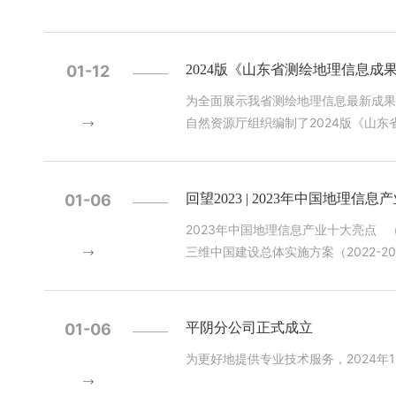
部门（联络处）、测绘资质单位、会员单
上，任艇代表省厅国土测绘处讲话时强
要力量。在2023年全国测绘地理信息
01-12
2024版《山东省测绘地理信息成
确提出，要推进测绘地理信息工作转型
为全面展示我省测绘地理信息最新成果
息数据价值，补齐基础数据管理制度政
自然资源厅组织编制了2024版《山
新目标、新要求，实现这些目标永远绕不开质量这条生命线。 二是质检工作依然存在问
和地图产品五大方面，包含了卫星导航
级质量监管力度显著加强。但是，产品
型、地理国情普查与监测、地表形变监测、
重视、制度上不落实、能力上有欠缺。
然资源厅官网（//dnr.shandon
信息模型等新成果质检标准，都对质检员提出了更高的要求。 三是质量管理还有很长的
01-06
回望2023 | 2023年中国地理信
管理处 国土测绘院 地图院）
实、抓培训。思想是行动的先导，只有
2023年中国地理信息产业十大亮点 （按时间顺序） 01 新型基础测绘、实景三维中国建设加快推进 2023年3月，自然资源部印发《实景
的坚守者、数据的保护者。要从生产组
三维中国建设总体实施方案（2022-
员的培训，及时掌握最新行业动态；另
1月，中国地理信息产业协会成功完成
绷质量这根弦。 此次培训，省厅国土测绘处、省测绘地理信息行业协会给予高度重视，邀请业内专家授课，全面讲解质检、新技术规范标准、
建设驶入快车道。我国已初步确立以现代测
技术要求等，培训内容丰富，针对性、
统、遥感卫星等空间基础设施快速发展 2023年5月、12月，第56颗、57和58颗北斗导航卫星成功发射。3颗卫星将进一步提升北斗系统
识，扛起质检工作重任，守好测绘成果
01-06
平阴分公司正式成立
性和服务性能，对支撑北斗系统稳定运
生存、谋发展。希望质检工作者勇担职
为更好地提供专业技术服务，2024
系统正式加入国际民航组织（ICAO）标准，成为全球民航通用的卫
质量发展。 受省自然资源厅国土测绘处委托，省测绘地理信息行业协会对报名参加2024年全省测绘地理信息质检管理人员培训的3028人分五
雷达）遥感卫星数量大幅增长，丰富了