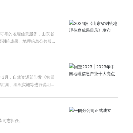
第一期培训班。 开班式
线，质检人员是保障质量的重
24年全国自然资源工作会议又明
础设施，深度挖掘测绘地理信
可靠的地理信息服务，山东省
理信息事业高质量发展提出的
项测绘成果、地理信息公共服务
数字正射影像图、数字高程模
差距。主要表现在：思想上不
布。 登录山东省自
激光雷达点云数据、三维地理
监管服务平台”即可查询。（地理信息
求，争当法律的维护者、质量
抓好培训。一方面抓好质检人
与汇集、组织实施等进行说明。1
须牢固树立质量意识，时刻紧
设加快推进，新型基础测绘试点
2 我国北斗系
务质量意识，树立从业责任意
到位，打造精品工程，靠质量求
础具有重要意义。11月，北斗
平，助力测绘地理信息事业高
森同志担任。
首发4颗SAR卫星成功发射。5