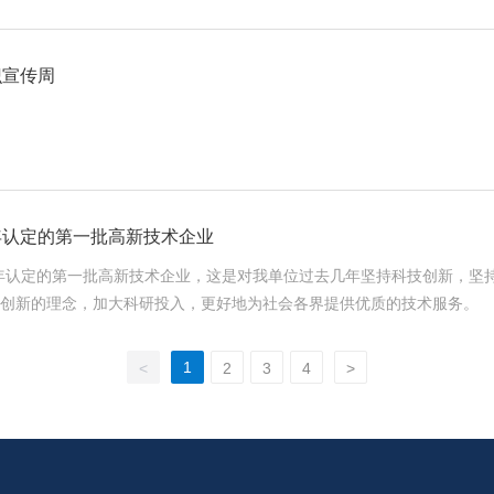
的全球首颗Ka频段高分辨率SAR卫星“珞珈二号01星”成功发射。6月
R卫星成功发射。7月，北京四象爱数科技有限公司抓总研制的“矿大南湖号”S
同步轨道SAR卫星陆地探测四号01卫星（应急减灾高轨SAR卫星）成功发射。 0
识宣传周
会开展监测工作。首次监测填报工作已于2023年7月完成，协会已将监测
然资源系统外，协会还开展了各领域拖欠地理信息企业账款情况的调研，并
自动驾驶发展 2023年，自然资源部先后发布了《公
地图标准体系建设指南（2023版）》，印发了有关自动驾驶地图安全应
全的前提下，在全国范围内开放高级辅助驾驶地图普通道路应用，进一步
2年认定的第一批高新技术企业
国智能网联汽车准入和上路通行试点工作，以及湖北襄阳、浙江德清、广
年认定的第一批高新技术企业，这是对我单位过去几年坚持科技创新，坚持研发
稳步迈向商业化应用。 05 测绘地理信息事业转型升级加快推进 2023年8
的发展规划中，我单位将继续秉承科技创新的理念，加大科研投入，更好地为社会各界提供优质的技术服务。
息事业转型升级 更好支撑高质量发展的意见》印发，明确了新时代新征
息产业协会10月印发了《关于学习贯彻<自然资源部关于加快测绘地理信
1
<
2
3
4
>
会各方面工作。 06 第一届中国测绘地理信息大会成功召开 2023年11
、中国地理信息产业协会和中国卫星导航定位协会联合主办的第一届中国
科技与产业发展沙龙、37场分论坛、测绘地理信息技术暨北斗应用博览会
续扩大 2023年11月，中国地理信息产业协会发布
》，2022年我国地理信息产业总产值达到7787亿元，增速达到3.5%，