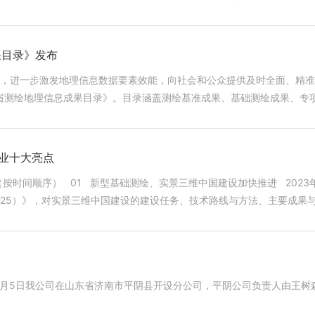
位从事测绘地理信息成果质量检验工作的管理人员、业务人员620余人参加了
调，一是质检工作责任重大、使命光荣。质量是测绘地理信息行业的生命
工作会议上，王广华部长向全体测绘工作者提出了“四个为”工作要求。20
果目录》发布
升级，服务支撑数字中国建设和数字经济发展。加快完善时空信息新型基
，进一步激发地理信息数据要素效能，向社会和公众提供及时全面、精准
策供给短板，加强地理信息安全监管。这些都是新时代、新征程对测绘地
东省测绘地理信息成果目录》。目录涵盖测绘基准成果、基础测绘成果、专
题，亟待解决。近年来，各单位质量意识明显提高，各
定位基准服务、大地控制网、水准控制网、似大地水准面、数字线划图、
、成果和服务质量与经济社会发展和自然资源管理工作的要求还存在一定
实景三维山东、水下地形测绘及标准地图等地理信息数据成果，现向社会进行发
特别是近几年测绘技术手段越来越先进，成果形式越来越丰富，比如机载
g.gov.cn/），在“省级网上政务大厅”栏目下点击“山东省测绘地理信息综合
路要走，任重道远。走好质检之路，需要抓思想、抓落
息产业十大亮点
思想重视了，行动上才会有落实。大家要认真学习关于质量管理的相关要
织上找问题，在生产过程中抓质量，切实增强工作的责任感。同时，还要
2025）》，对实景三维中国建设的建设任务、技术路线与方法、主要成果
一方面要抓好生产人员培训。质量不是检查出来的，而是生产出来的，必
首次实景三维相关软件测评并发布测评结果。2023年，实景三维中国建
绘基准、实景三维中国、时空大数据平台为主要内容的新型基础测绘业务格局。 0
实用性强，旨在进一步加强测绘地理信息成果质量监督检查，强化全员业
可靠
质量的生命线。要进一步明确目标责任，把“两级检查一级验收”制度落实
行和规模应用、推广北斗系统特色服务、为下一代北斗卫星的设计奠定基
责使命，全面提升测绘成果整体质量水平和测绘地理信息质检业务能力水
年1月5日我公司在山东省济南市平阴县开设分公司，平阴公司负责人由王树
星导航系统。 2023年，我国成功发射多颗遥感卫星，其中SAR（合成孔径
我国卫星遥感数据产品。3月，航天宏图信息技术股份有限公司“女娲星座”
期进行培训。目前质检培训工作全部结束。