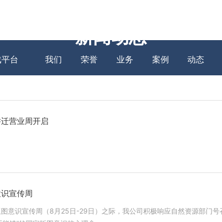
网站爱游
关于
资质
主营
项目
新闻
新闻动态
戏平台
我们
荣誉
业务
案例
动态
乔迁营业周开启
意识宣传周
版图意识宣传周（8月25日-29日）之际，我公司积极响应自然资源部门