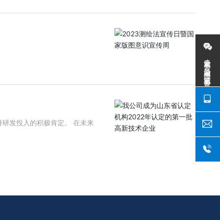
，长沙天仪空间科技研究院有限公
AR卫星成功发射。8月，国家民
3 清理拖欠测
数据上报自然资源部。自2024
爱游戏平台-爱游戏（中国）一站式服务平台
向农业农村部、住建部、水利
用的通知，修订了高级辅助驾驶
释放地理信息潜能，激发市场
西柳州国家级车联网先导区建
投入的积极肯定。 在未来
程测绘地理信息事业的发展方
息事业转型升级 更好支撑高质
测绘地理信息大会在浙江德清
和“测绘地理信息+北斗”之夜等
产业规模持续扩大。截至2022